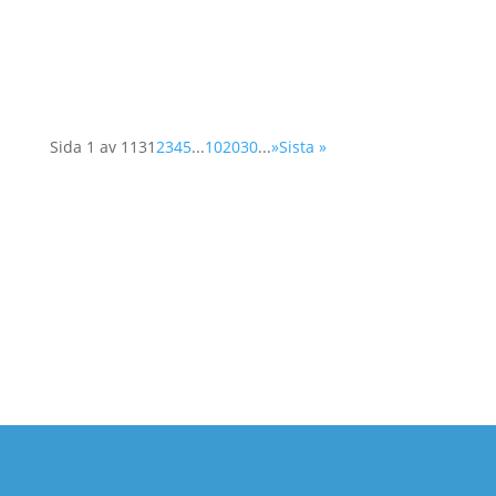
fokuserar man på kvinnors deltagande i
arbetet för att skapa och långsiktigt säkra fred.
Det är ofta svårt för kvinnor att få tillträde till...
Sida 1 av 113
1
2
3
4
5
...
10
20
30
...
»
Sista »