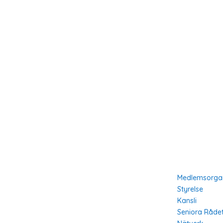
Hem
Om Oss
Om Oss
Medlemsorgan
Styrelse
Vårt Arbete
Kansli
Lär Dig Mer
Seniora Råde
Vår Historia