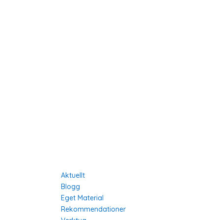
a Länder
Lär Dig Mer
Aktuellt
Blogg
Eget Material
Rekommendationer