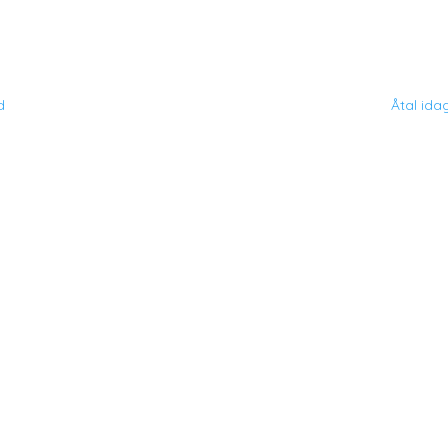
d
Åtal ida