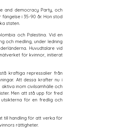
ce and democracy Party, och 
fängelse i 35-90 år. Hon stod 
ka staten. 
olombia och Palestina. Vid en 
ing och medling, under ledning 
ederländerna. Huvudtalare vid 
verket för kvinnor, initierat 
å kraftiga repressalier från 
ingar. Att dessa krafter nu i 
lir aktiva inom civilsamhälle och 
ster. Men att stå upp för fred 
 utsikterna för en fredlig och 
ll handling för att verka för 
innors rättigheter.