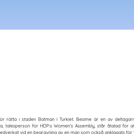
ör rätta i staden Batman i Turkiet. Besime är en av deltagarn
, talesperson för HDP:s Women’s Assembly, står åtalad för att h
medverkat vid en begravning av en man som också anklagats för t