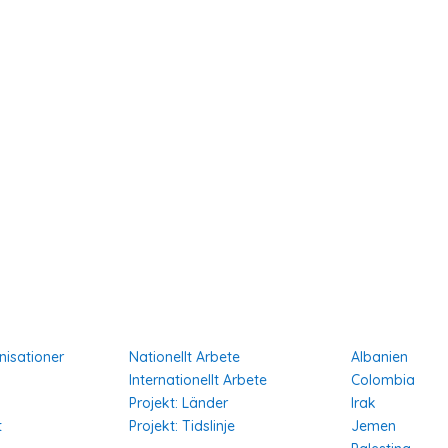
Vårt Arbete
Projekt i Olik
isationer
Nationellt Arbete
Albanien
Internationellt Arbete
Colombia
Projekt: Länder
Irak
t
Projekt: Tidslinje
Jemen