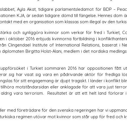
gslabbet, Ayla Akat, tidigare parlamentsledamot för BDP – Pea
ationen KJA, är sedan tidigare dömd till fängelse. Hennes dom är 
ontakt med en organisation som klassas som illegal av den turkis
t stärka och synliggöra kvinnor som verkar för fred i Turkiet, C
en i oktober 2016 erbjuds kvinnorna fortbildning i konflikthanter
n Clingendael Institute of International Relations, baserat i N
iplomaten Birgitta Holst-Alani, medlem i det nordiska medlingsnät
ppförsöket i Turkiet sommaren 2016 har oppositionen fått utst
ar sig har visat sig vara en pådrivande aktör för fredliga lösn
fängslas för sitt engagemang är djupt tragiskt.
I länder i konflikt b
 tillhöra motståndarsidan eller anklagade för att vara just terrori
ldrig vara terrorism.  Resultatet är att ett helt land förlorar i
ler med företrädare för den svenska regeringen har vi uppmanat ti
 turkiska regimen utövar mot kvinnor som står upp för fred och kv