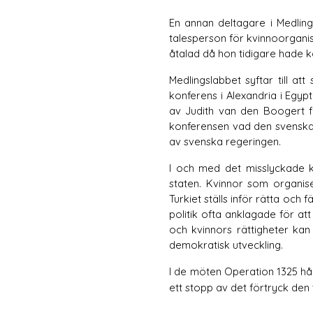
En annan deltagare i Medlin
talesperson för kvinnoorganis
åtalad då hon tidigare hade k
Medlingslabbet syftar till at
konferens i Alexandria i Egypt
av Judith van den Boogert frå
konferensen vad den svenska d
av svenska regeringen. 
I och med det misslyckade ku
staten. Kvinnor som organiser
Turkiet ställs inför rätta och 
politik ofta anklagade för att
och kvinnors rättigheter kan a
demokratisk utveckling. 
I de möten Operation 1325 hål
ett stopp av det förtryck den