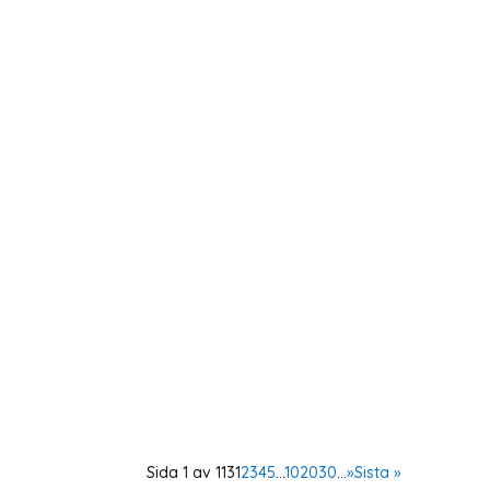
Våren 2025 utlyses två praktikplatser hos 
organisationspraktikant med inriktning organ
Idag diskuterar FNs säkerhetsråd frågan om 
deltagande i arbetet för att skapa och långsikt
Sida 1 av 113
1
2
3
4
5
...
10
20
30
...
»
Sista »