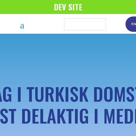
DEV SITE
E
AG I TURKISK DOM
ST DELAKTIG I ME