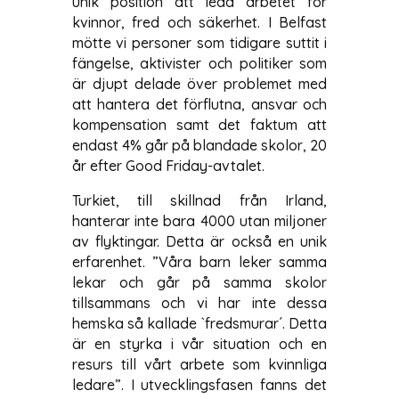
unik position att leda arbetet för
kvinnor, fred och säkerhet. I Belfast
mötte vi personer som tidigare suttit i
fängelse, aktivister och politiker som
är djupt delade över problemet med
att hantera det förflutna, ansvar och
kompensation samt det faktum att
endast 4% går på blandade skolor, 20
år efter Good Friday-avtalet.
Turkiet, till skillnad från Irland,
hanterar inte bara 4000 utan miljoner
av flyktingar. Detta är också en unik
erfarenhet. ”Våra barn leker samma
lekar och går på samma skolor
tillsammans och vi har inte dessa
hemska så kallade `fredsmurar´. Detta
är en styrka i vår situation och en
resurs till vårt arbete som kvinnliga
ledare”. I utvecklingsfasen fanns det