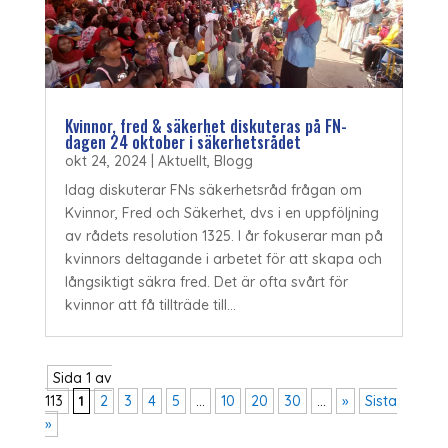
Kvinnor, fred & säkerhet diskuteras på FN-
dagen 24 oktober i säkerhetsrådet
okt 24, 2024
|
Aktuellt
,
Blogg
Idag diskuterar FNs säkerhetsråd frågan om
Kvinnor, Fred och Säkerhet, dvs i en uppföljning
av rådets resolution 1325. I år fokuserar man på
kvinnors deltagande i arbetet för att skapa och
långsiktigt säkra fred. Det är ofta svårt för
kvinnor att få tillträde till...
Sida 1 av
113
1
2
3
4
5
...
10
20
30
...
»
Sista
»