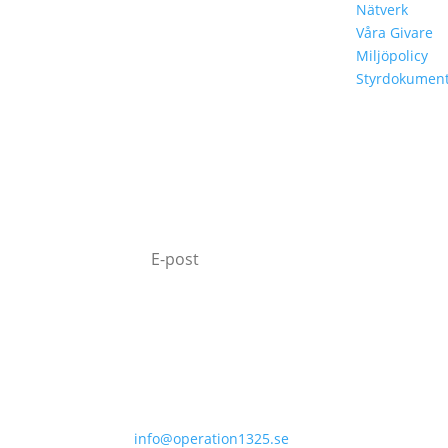
Vår Historia
Nätverk
Resolution 1325
Våra Givare
Miljöpolicy
Styrdokumen
MISSA INTE VÅRT NYHETSB
Jag godkänner hur Operation 1325 behandl
Läs vår Integritetspolicy.
Prenumerera
070-331 77 75
info@operation1325.se