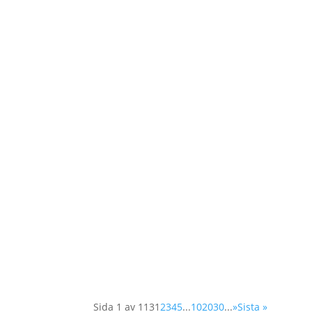
Våren 2025 utlyses två praktikplatser hos
organisationspraktikant med inriktning orga
Idag diskuterar FNs säkerhetsråd frågan om 
deltagande i arbetet för att skapa och långsikt
Sida 1 av 113
1
2
3
4
5
...
10
20
30
...
»
Sista »