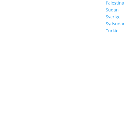
Palestina
Sudan
Sverige
t
Sydsudan
Turkiet
REV
ar min data.