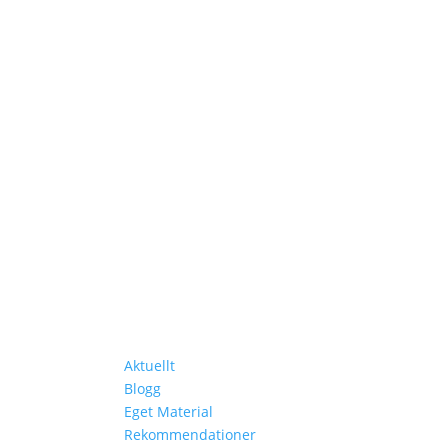
ka Länder
Lär Dig Mer
Aktuellt
Blogg
Eget Material
Rekommendationer