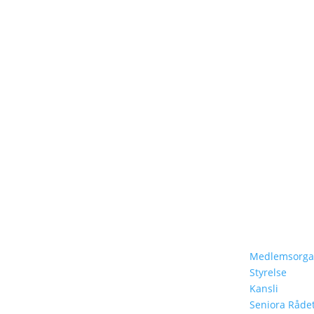
Hem
Om Oss
Om Oss
Medlemsorgan
Styrelse
Vårt Arbete
Kansli
Lär Dig Mer
Seniora Råde