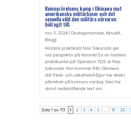
Kvinnorörelsens kamp i Okinawa mot
amerikanska militärbaser och det
sexuella våld den militära närvaron
bidragit till;
nov 5, 2024
|
Okategoriserade
,
Aktuellt
,
Blogg
Höstens praktikant Nao Sakurada ger
oss perspektiv på historien En av höstens
praktikanter på Operation 1325 är Nao
Sakurada. Hon kommer från Okinawa
där freds- och säkerhetsfrågor har direkt
påverkan på kvinnors vardag. Nao har
skrivit nedanstående text om...
Sida 1 av 113
1
2
3
4
5
...
10
20