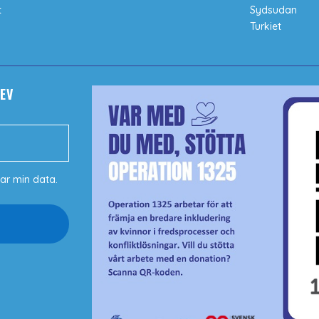
t
Sydsudan
Turkiet
EV
ar min data.