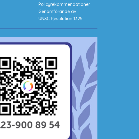
Policyrekommendationer
Genomförande av
UNSC Resolution 1325