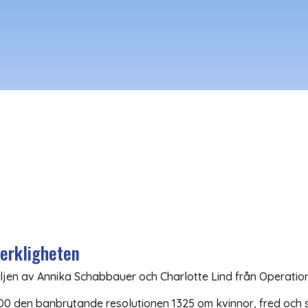
verkligheten
öljen av Annika Schabbauer och Charlotte Lind från Operation
0 den banbrytande resolutionen 1325 om kvinnor, fred och 