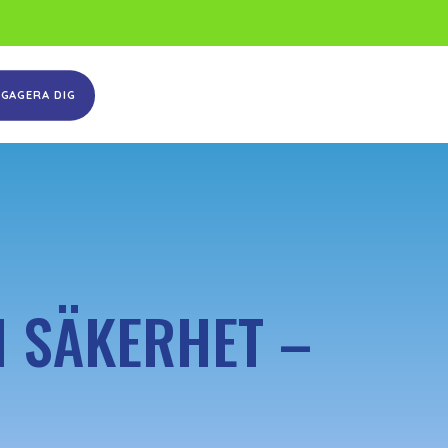
NGAGERA DIG
H SÄKERHET –