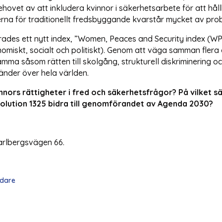
ehovet av att inkludera kvinnor i säkerhetsarbete för att hål
na för traditionellt fredsbyggande kvarstår mycket av pro
ades ett nytt index, ”Women, Peaces and Security index (WPS
omiskt, socialt och politiskt). Genom att väga samman flera
mma såsom rätten till skolgång, strukturell diskriminering o
 länder över hela världen.
innors rättigheter i fred och säkerhetsfrågor? På vilket sä
solution 1325 bidra till genomförandet av Agenda 2030?
Karlbergsvägen 66.
edare