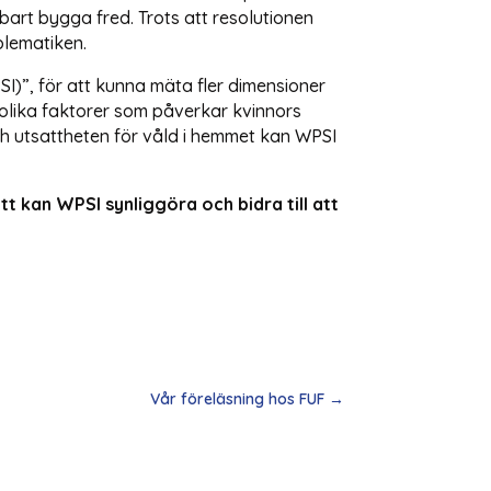
lbart bygga fred. Trots att resolutionen
blematiken.
I)”, för att kunna mäta fler dimensioner
 olika faktorer som påverkar kvinnors
ch utsattheten för våld i hemmet kan WPSI
tt kan WPSI synliggöra och bidra till att
Vår föreläsning hos FUF
→