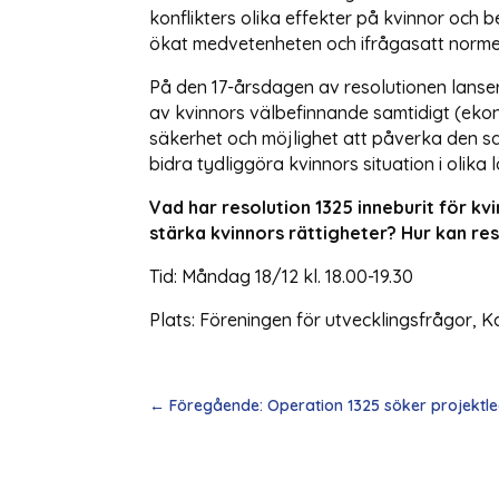
konflikters olika effekter på kvinnor och b
ökat medvetenheten och ifrågasatt normer
På den 17-årsdagen av resolutionen lanser
av kvinnors välbefinnande samtidigt (ekon
säkerhet och möjlighet att påverka den sa
bidra tydliggöra kvinnors situation i olika
Vad har resolution 1325 inneburit för kv
stärka kvinnors rättigheter? Hur kan re
Tid: Måndag 18/12 kl. 18.00-19.30
Plats: Föreningen för utvecklingsfrågor, 
←
Föregående: Operation 1325 söker projektl