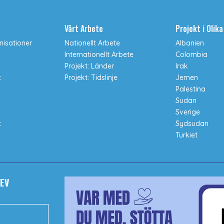
Vårt Arbete
Projekt i Olik
isationer
Nationellt Arbete
Albanien
Internationellt Arbete
Colombia
Projekt: Länder
Irak
t
Projekt: Tidslinje
Jemen
Palestina
Sudan
Sverige
t
Sydsudan
Turkiet
EV