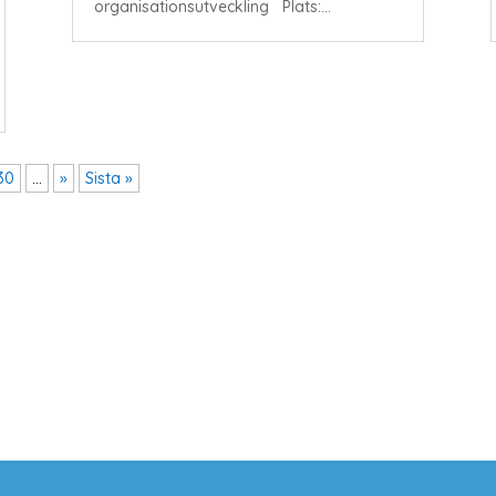
organisationsutveckling Plats:...
30
...
»
Sista »