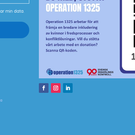
ar min data.
da