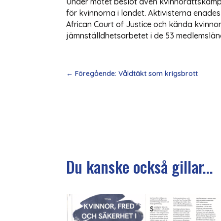
Under mötet beslöt även kvinnorättskämparn
för kvinnorna i landet. Aktivisterna ena
African Court of Justice och kända kvinnor
jämnställdhetsarbetet i de 53 medlemslän
←
Föregående: Våldtäkt som krigsbrott
Du kanske också gillar...