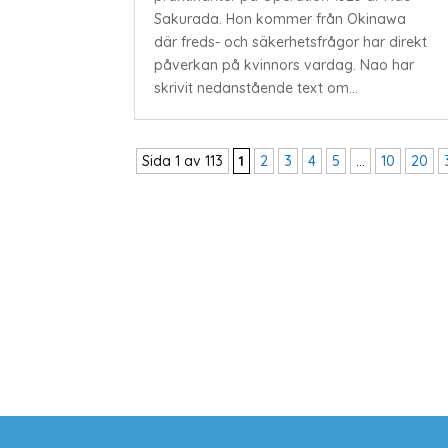
Sakurada. Hon kommer från Okinawa
där freds- och säkerhetsfrågor har direkt
påverkan på kvinnors vardag. Nao har
skrivit nedanstående text om...
Sida 1 av 113
1
2
3
4
5
...
10
20