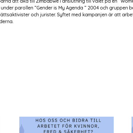
a att åka till Zimbabwe i anslutning till valet på en ”Women 
des under parollen ”Gender is My Agenda ” 2004 och gruppen
ättsaktivister och jurister. Syftet med kampanjen är att arbe
derna.