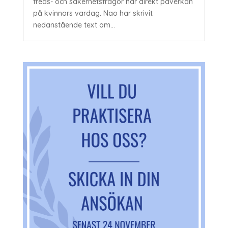
freds- och säkerhetsfrågor har direkt påverkan
på kvinnors vardag. Nao har skrivit
nedanstående text om...