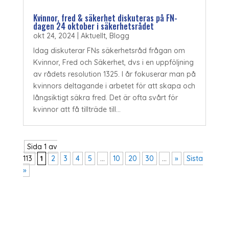
Kvinnor, fred & säkerhet diskuteras på FN-
dagen 24 oktober i säkerhetsrådet
okt 24, 2024
|
Aktuellt
,
Blogg
Idag diskuterar FNs säkerhetsråd frågan om
Kvinnor, Fred och Säkerhet, dvs i en uppföljning
av rådets resolution 1325. I år fokuserar man på
kvinnors deltagande i arbetet för att skapa och
långsiktigt säkra fred. Det är ofta svårt för
kvinnor att få tillträde till...
Sida 1 av
113
1
2
3
4
5
...
10
20
30
...
»
Sista
»