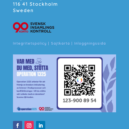
116 41 Stockholm
Sweden
Integritetspolicy
|
Sajtkarta
|
Inloggningssida