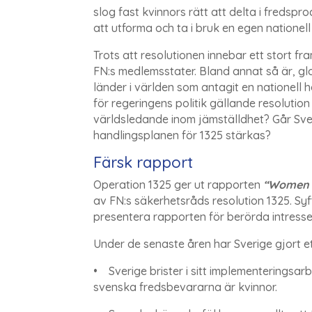
slog fast kvinnors rätt att delta i fredsp
att utforma och ta i bruk en egen natione
Trots att resolutionen innebar ett stort f
FN:s medlemsstater. Bland annat så är, glo
länder i världen som antagit en nationell
för regeringens politik gällande resolution 
världsledande inom jämställdhet? Går Sver
handlingsplanen för 1325 stärkas?
Färsk rapport
Operation 1325 ger ut rapporten
“Women c
av FN:s säkerhetsråds resolution 1325. S
presentera rapporten för berörda intresse
Under de senaste åren har Sverige gjort e
• Sverige brister i sitt implementeringsar
svenska fredsbevararna är kvinnor.