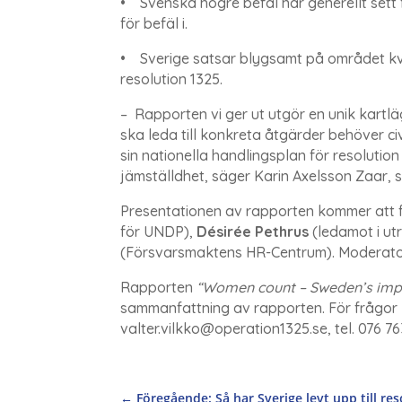
• Svenska högre befäl har generellt set
för befäl i.
• Sverige satsar blygsamt på området kvinn
resolution 1325.
– Rapporten vi ger ut utgör en unik kartl
ska leda till konkreta åtgärder behöver c
sin nationella handlingsplan för resolution
jämställdhet, säger Karin Axelsson Zaar,
Presentationen av rapporten kommer att 
för UNDP),
Désirée Pethrus
(ledamot i ut
(Försvarsmaktens HR-Centrum). Moderat
Rapporten
“Women count – Sweden’s imp
sammanfattning av rapporten. För frågor k
valter.vilkko@operation1325.se, tel. 076 7
←
Föregående: Så har Sverige levt upp till re