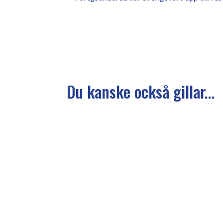
Du kanske också gillar...
Operation 1325:s ordförande Maria Sommarda
Karolina. KLF är en av Operation 1325:s me