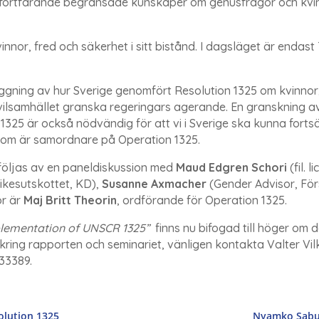
t fortfarande begränsade kunskaper om genusfrågor och kvi
or, fred och säkerhet i sitt bistånd. I dagsläget är endast 7
äggning av hur Sverige genomfört Resolution 1325 om kvinnor,
ivilsamhället granska regeringars agerande. En granskning av
 1325 är också nödvändig för att vi i Sverige ska kunna forts
 som är samordnare på Operation 1325.
följas av en paneldiskussion med
Maud Edgren Schori
(fil. 
rikesutskottet, KD),
Susanne Axmacher
(Gender Advisor, Fö
or är
Maj Britt Theorin
, ordförande för Operation 1325.
lementation of UNSCR 1325”
finns nu bifogad till höger om 
ring rapporten och seminariet, vänligen kontakta Valter Vil
633389.
solution 1325
Nyamko Sabuni