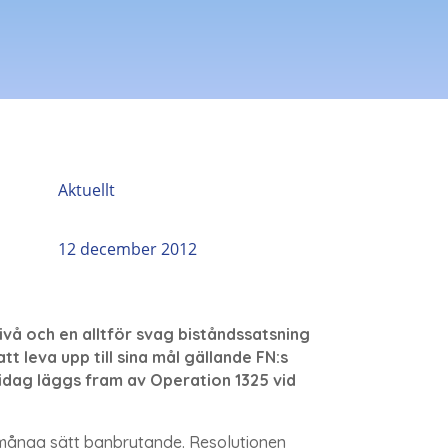
Aktuellt
12 december 2012
ivå och en alltför svag biståndssatsning
t leva upp till sina mål gällande FN:s
 idag läggs fram av Operation 1325 vid
å många sätt banbrytande. Resolutionen