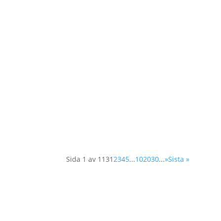
Idag diskuterar FNs säkerhetsråd frågan om 
deltagande i arbetet för att skapa och långsikt
Sida 1 av 113
1
2
3
4
5
...
10
20
30
...
»
Sista »