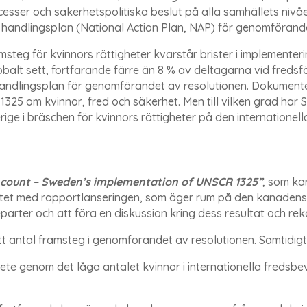
rocesser och säkerhetspolitiska beslut på alla samhällets nivå
ll handlingsplan (National Action Plan, NAP) för genomförand
ramsteg för kvinnors rättigheter kvarstår brister i implemente
balt sett, fortfarande färre än 8 % av deltagarna vid fredsfö
 handlingsplan för genomförandet av resolutionen. Dokumente
1325 om kvinnor, fred och säkerhet. Men till vilken grad har Sv
ige i bräschen för kvinnors rättigheter på den internatione
ount – Sweden’s implementation of UNSCR 1325”
, som ka
yftet med rapportlanseringen, som äger rum på den kanadens
parter och att föra en diskussion kring dess resultat och r
tt antal framsteg i genomförandet av resolutionen. Samtidigt
bete genom det låga antalet kvinnor i internationella fredsbe