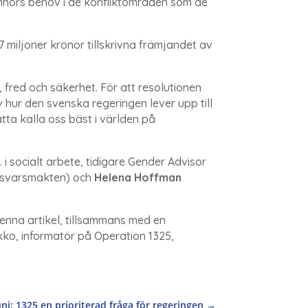
nnors behov i de konfliktområden som de
 miljoner kronor tillskrivna främjandet av
 fred och säkerhet. För att resolutionen
 hur den svenska regeringen lever upp till
ätta kalla oss bäst i världen på
lic. i socialt arbete, tidigare Gender Advisor
rsvarsmakten) och
Helena Hoffman
denna artikel, tillsammans med en
kko, informatör på Operation 1325,
: 1325 en prioriterad fråga för regeringen
→