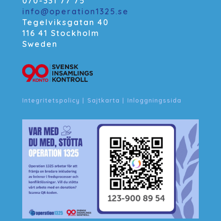
070-331 77 75
info@operation1325.se
Tegelviksgatan 40
116 41 Stockholm
Sweden
Integritetspolicy
|
Sajtkarta
|
Inloggningssida