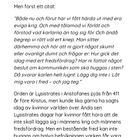
Men först ett citat:
”Både nu och förut har vi fått härda ut med era
eviga krig. Och med tålamod vi förlät och
förstod vad karlarna än tog sig för. Och ändå
begrep vi rätt väl ert knep. Man sitter
därhemma och hör att ni gjort något skumt
eller ovanligt dumt och frågar er: Hur gick det
idag med ert fredsfördrag? Har ni fattat något
beslut om kommunikén som ska huggas i sten?
Då svarar karlen helt lugnt: Lägg dig inte i. Låt
mig vara i fred – och jag teg.”
Orden är Lysistrates i Aristofanes pjäs från 411
år före Kristus, men kunde lika gärna ha sagts
idag av kvinnor världen över. Ända sen
Lysistrates dagar har kvinnor fått höra att de
inte skall lägga sig i männens krig och männens
fredsfördrag. Men en bestående fred kan inte
byggas om halva befolkningen varken får vara