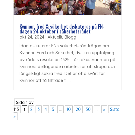
Kvinnor, fred & säkerhet diskuteras på FN-
dagen 24 oktober i säkerhetsrådet
okt 24, 2024
|
Aktuellt
,
Blogg
Idag diskuterar FNs säkerhetsråd frågan om
Kvinnor, Fred och Säkerhet, dvs i en uppföljning
av rådets resolution 1325. I år fokuserar man på
kvinnors deltagande i arbetet för att skapa och
långsiktigt säkra fred. Det är ofta svårt för
kvinnor att få tillträde till...
Sida 1 av
113
1
2
3
4
5
...
10
20
30
...
»
Sista
»