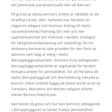
det planerade parlamentsvalet den 28 februari.
På grund av dessa kvinnors arbete är våldtäkt nu ett
straffbart brott, våld i hemmet mer fördömt än
någonsin tidigare och kvinnors bidrag till Haitis
socioekonomiska framsteg blir mer och mer
uppmärksammat och införlivat i landets strategier
för fattigdomsbekämpning och utveckling. De tre
omkomna kvinnorna lade grunden för den form av
aktivism som idag är viktig i Haitis
återuppbyggnadsarbete. Kvinnors fulla deltagande i
återuppbyggnadsarbetet är avgörande för landets
fortsatta arbete för jämställdhet. För att försäkra att
Haitis återuppbyggnad och återhämtning inkluderar
kvinnor måste arbetet bygga på bland annat arvet av
Coriolans, Marcelins och Merlets tidigare arbete,
menar Bernice Robertsson.
Vad borde då göras och hur kan kvinnors deltagande
i återuppbyggnad av landet främja jämställdhet?