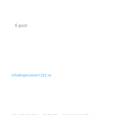
MISSA INTE VÅRT NYHETSBREV
Jag godkänner hur Operation 1325 behandlar
min data.
Läs vår Integritetspolicy.
Prenumerera
070-331 77 75
info@operation1325.se
Tegelviksgatan 40
116 41 Stockholm
Sweden