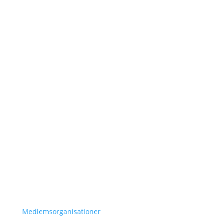
Hem
Om Oss
Vårt Arbete
Lär Dig Mer
Vår Historia
Resolution 1325
Om Oss
Medlemsorganisationer