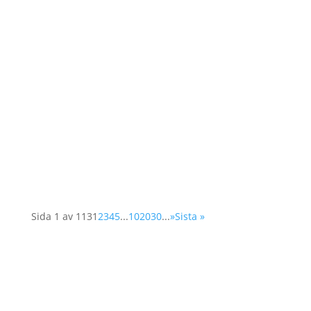
Idag diskuterar FNs säkerhetsråd frågan om
Kvinnor, Fred och Säkerhet, dvs i en
uppföljning av rådets resolution 1325. I år
fokuserar man på kvinnors deltagande i
arbetet för att skapa och långsiktigt säkra fred.
Det är ofta svårt för kvinnor att få tillträde till...
Sida 1 av 113
1
2
3
4
5
...
10
20
30
...
»
Sista »