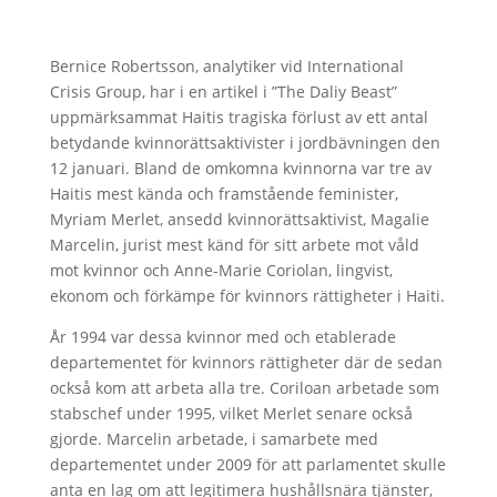
Bernice Robertsson, analytiker vid International
Crisis Group, har i en artikel i ”The Daliy Beast”
uppmärksammat Haitis tragiska förlust av ett antal
betydande kvinnorättsaktivister i jordbävningen den
12 januari. Bland de omkomna kvinnorna var tre av
Haitis mest kända och framstående feminister,
Myriam Merlet, ansedd kvinnorättsaktivist, Magalie
Marcelin, jurist mest känd för sitt arbete mot våld
mot kvinnor och Anne-Marie Coriolan, lingvist,
ekonom och förkämpe för kvinnors rättigheter i Haiti.
År 1994 var dessa kvinnor med och etablerade
departementet för kvinnors rättigheter där de sedan
också kom att arbeta alla tre. Coriloan arbetade som
stabschef under 1995, vilket Merlet senare också
gjorde. Marcelin arbetade, i samarbete med
departementet under 2009 för att parlamentet skulle
anta en lag om att legitimera hushållsnära tjänster,