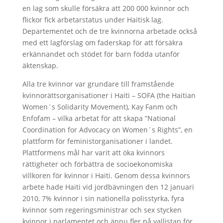
en lag som skulle försäkra att 200 000 kvinnor och
flickor fick arbetarstatus under Haitisk lag.
Departementet och de tre kvinnorna arbetade också
med ett lagförslag om faderskap för att försäkra
erkännandet och stödet för barn födda utanför
äktenskap.
Alla tre kvinnor var grundare till framstående
kvinnorättsorganisationer i Haiti – SOFA (the Haitian
Women´s Solidarity Movement), Kay Fanm och
Enfofam – vilka arbetat för att skapa ”National
Coordination for Advocacy on Women´s Rights”, en
plattform för feministorganisationer i landet.
Plattformens mål har varit att öka kvinnors
rättigheter och förbättra de socioekonomiska
villkoren för kvinnor i Haiti. Genom dessa kvinnors
arbete hade Haiti vid jordbävningen den 12 januari
2010, 7% kvinnor i sin nationella polisstyrka, fyra
kvinnor som regeringsministrar och sex stycken
kvinnor i parlamentet och ännu fler på vallistan för