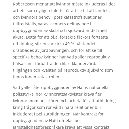
Robertsson menar att kvinnor måste inkluderas i det
arbete som nyligen inletts för att se till att landets
och kvinnors behov i post-katastrofsituationer
tillfredställs, varav kvinnors deltagande i
uppbyggnaden av skola och sjukvård är det mest
akuta. Detta för att bl.a. försäkra flickors fortsatta
utbildning, vilken var cirka 40 % när landet
drabbades av jordbävningen, och för att se till
specifika behov kvinnor har vad gäller reproduktiv
hälsa samt förbättra den klart klandervärda
tillgången och kvalitén på reproduktiv sjukvård som
fanns innan katastrofen.
Vad gäller återuppbyggnaden av Haitis nationella
polisstyrka, bör kvinnorättsaktivister kräva fler
kvinnor inom poliskåren och arbeta för att utbildning
kring frågor som rör våld i nära relationer blir
inkluderat i polisutbildningen. När kontrakt för
uppbyggnaden av Haiti utdelas bör
jämställdhetsförespråkare kräva att vissa kontrakt