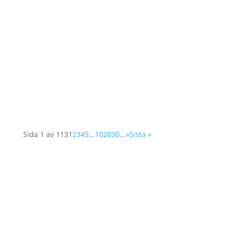
Idag diskuterar FNs säkerhetsråd frågan om
Kvinnor, Fred och Säkerhet, dvs i en
uppföljning av rådets resolution 1325. I år
fokuserar man på kvinnors deltagande i
arbetet för att skapa och långsiktigt säkra fred.
Det är ofta svårt för kvinnor att få tillträde till...
Sida 1 av 113
1
2
3
4
5
...
10
20
30
...
»
Sista »