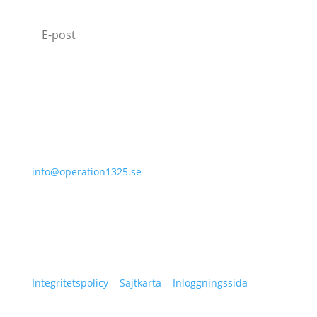
Jag godkänner hur Operation 1325 behandlar
min data.
Läs vår Integritetspolicy.
Prenumerera
070-331 77 75
info@operation1325.se
Tegelviksgatan 40
116 41 Stockholm
Sweden
Integritetspolicy
|
Sajtkarta
|
Inloggningssida