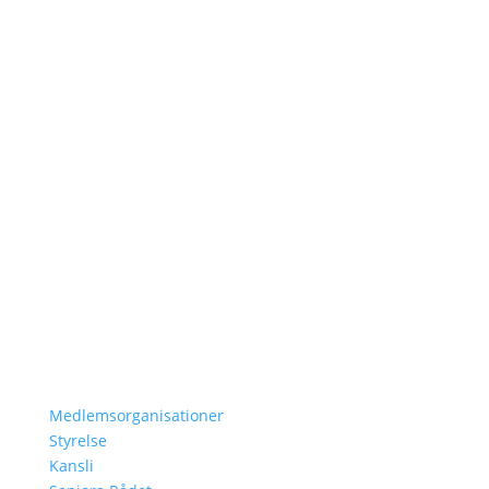
Hem
Om Oss
Vårt Arbete
Lär Dig Mer
Vår Historia
Resolution 1325
Om Oss
Medlemsorganisationer
Styrelse
Kansli