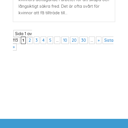
långsiktigt säkra fred. Det är ofta svårt för
kvinnor att få tillträde till...
Sida 1 av
113
1
2
3
4
5
...
10
20
30
...
»
Sista
»