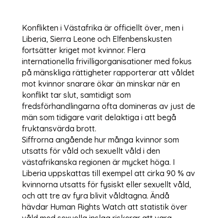
Konflikten i Västafrika är officiellt över, men i
Liberia, Sierra Leone och Elfenbenskusten
fortsätter kriget mot kvinnor. Flera
internationella frivilligorganisationer med fokus
på mänskliga rättigheter rapporterar att våldet
mot kvinnor snarare ökar än minskar när en
konflikt tar slut, samtidigt som
fredsförhandlingarna ofta domineras av just de
män som tidigare varit delaktiga i att begå
fruktansvärda brott.
Siffrorna angående hur många kvinnor som
utsatts för våld och sexuellt våld i den
västafrikanska regionen är mycket höga. I
Liberia uppskattas till exempel att cirka 90 % av
kvinnorna utsatts för fysiskt eller sexuellt våld,
och att tre av fyra blivit våldtagna. Ändå
hävdar Human Rights Watch att statistik över
våld med sexuella inslag riskerar att vara