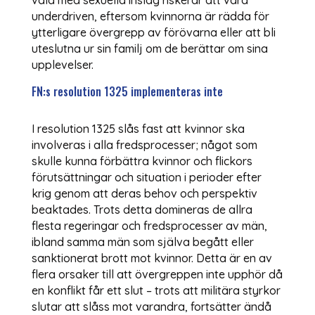
underdriven, eftersom kvinnorna är rädda för
ytterligare övergrepp av förövarna eller att bli
uteslutna ur sin familj om de berättar om sina
upplevelser.
FN:s resolution 1325 implementeras inte
I resolution 1325 slås fast att kvinnor ska
involveras i alla fredsprocesser; något som
skulle kunna förbättra kvinnor och flickors
förutsättningar och situation i perioder efter
krig genom att deras behov och perspektiv
beaktades. Trots detta domineras de allra
flesta regeringar och fredsprocesser av män,
ibland samma män som själva begått eller
sanktionerat brott mot kvinnor. Detta är en av
flera orsaker till att övergreppen inte upphör då
en konflikt får ett slut – trots att militära styrkor
slutar att slåss mot varandra, fortsätter ändå