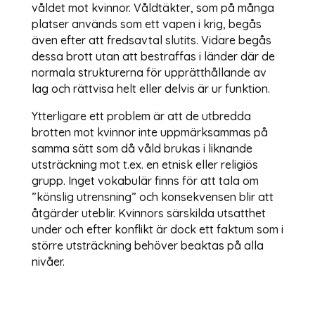
våldet mot kvinnor. Våldtäkter, som på många
platser används som ett vapen i krig, begås
även efter att fredsavtal slutits. Vidare begås
dessa brott utan att bestraffas i länder där de
normala strukturerna för upprätthållande av
lag och rättvisa helt eller delvis är ur funktion.
Ytterligare ett problem är att de utbredda
brotten mot kvinnor inte uppmärksammas på
samma sätt som då våld brukas i liknande
utsträckning mot t.ex. en etnisk eller religiös
grupp. Inget vokabulär finns för att tala om
”könslig utrensning” och konsekvensen blir att
åtgärder uteblir. Kvinnors särskilda utsatthet
under och efter konflikt är dock ett faktum som i
större utsträckning behöver beaktas på alla
nivåer.