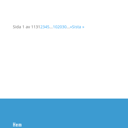
Det är ofta svårt för kvinnor att få tillträde till...
Sida 1 av 113
1
2
3
4
5
...
10
20
30
...
»
Sista »
Hem