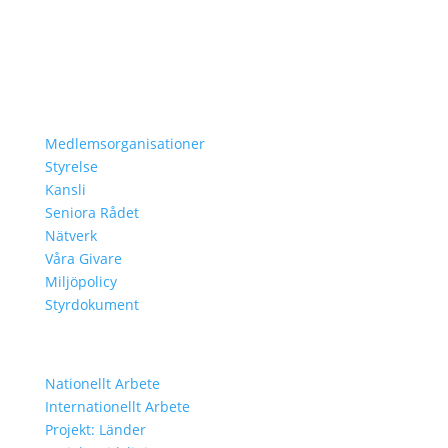
Lär Dig Mer
Vår Historia
Resolution 1325
Om Oss
Medlemsorganisationer
Styrelse
Kansli
Seniora Rådet
Nätverk
Våra Givare
Miljöpolicy
Styrdokument
Vårt Arbete
Nationellt Arbete
Internationellt Arbete
Projekt: Länder