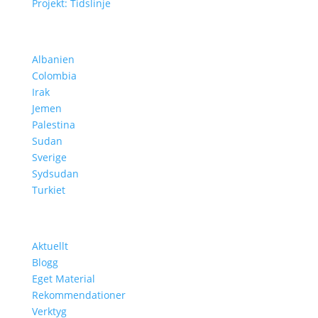
Projekt: Tidslinje
Projekt i Olika Länder
Albanien
Colombia
Irak
Jemen
Palestina
Sudan
Sverige
Sydsudan
Turkiet
Lär Dig Mer
Aktuellt
Blogg
Eget Material
Rekommendationer
Verktyg