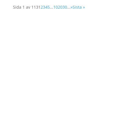
Sida 1 av 113
1
2
3
4
5
...
10
20
30
...
»
Sista »
Hem
Om Oss
Vårt Arbete