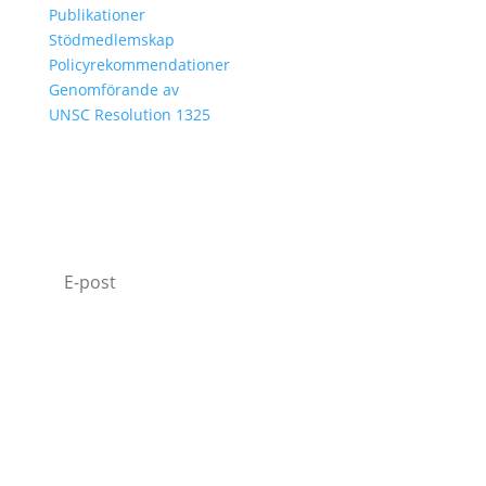
Publikationer
Stödmedlemskap
Policyrekommendationer
Genomförande av
UNSC Resolution 1325
MISSA INTE VÅRT NYHETSBREV
Jag godkänner hur Operation 1325 behandlar
min data.
Läs vår Integritetspolicy.
Prenumerera
070-331 77 75