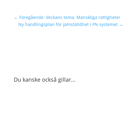
←
Föregående: Veckans tema: Mänskliga rättigheter
Ny handlingsplan för jämställdhet i FN-systemet
→
Du kanske också gillar...
Operation 1325:s ordförande Maria
Sommardahl har skrivit en text om Kvinnor,