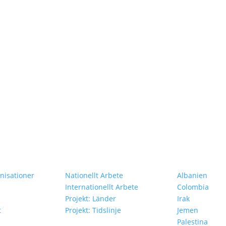
Vårt Arbete
Projekt i Oli
isationer
Nationellt Arbete
Albanien
Internationellt Arbete
Colombia
Projekt: Länder
Irak
t
Projekt: Tidslinje
Jemen
Palestina