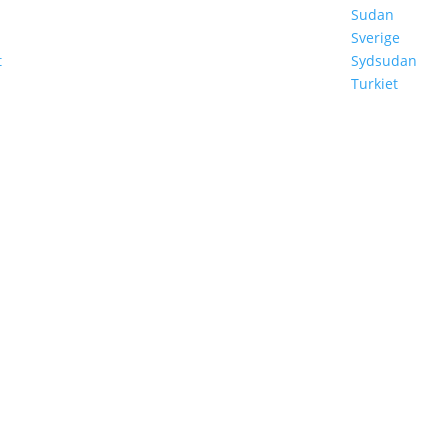
Sudan
Sverige
t
Sydsudan
Turkiet
REV
ar min data.