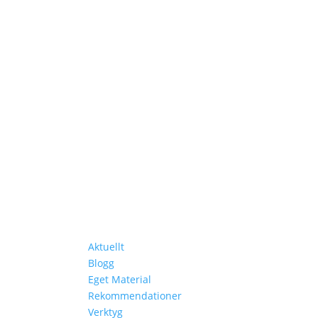
ka Länder
Lär Dig Mer
Aktuellt
Blogg
Eget Material
Rekommendationer
Verktyg