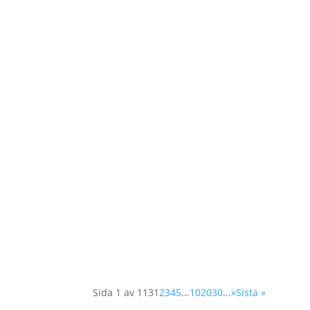
Våren 2025 utlyses två praktikplatser hos
organisationspraktikant med inriktning orga
Idag diskuterar FNs säkerhetsråd frågan om 
deltagande i arbetet för att skapa och långsikt
Sida 1 av 113
1
2
3
4
5
...
10
20
30
...
»
Sista »