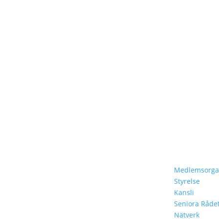
Hem
Om Oss
Om Oss
Medlemsorgan
Styrelse
Vårt Arbete
Kansli
Lär Dig Mer
Seniora Råde
Vår Historia
Nätverk