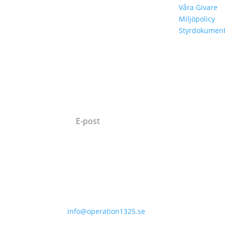
Resolution 1325
Våra Givare
Miljöpolicy
Styrdokumen
MISSA INTE VÅRT NYHETSB
Jag godkänner hur Operation 1325 behandl
Läs vår Integritetspolicy.
Prenumerera
070-331 77 75
info@operation1325.se
Tegelviksgatan 40