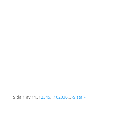
Idag diskuterar FNs säkerhetsråd frågan om
Kvinnor, Fred och Säkerhet, dvs i en
uppföljning av rådets resolution 1325. I år
fokuserar man på kvinnors deltagande i
arbetet för att skapa och långsiktigt säkra fred.
Det är ofta svårt för kvinnor att få tillträde till...
Sida 1 av 113
1
2
3
4
5
...
10
20
30
...
»
Sista »