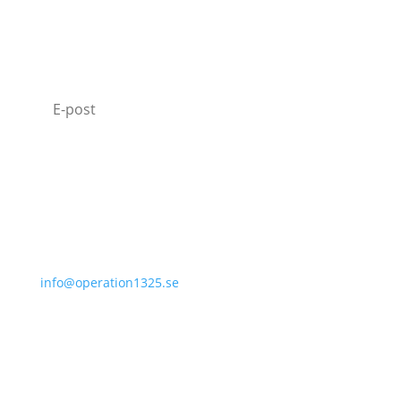
MISSA INTE VÅRT NYHETSBREV
Jag godkänner hur Operation 1325 behandlar
min data.
Läs vår Integritetspolicy.
Prenumerera
070-331 77 75
info@operation1325.se
Tegelviksgatan 40
116 41 Stockholm
Sweden