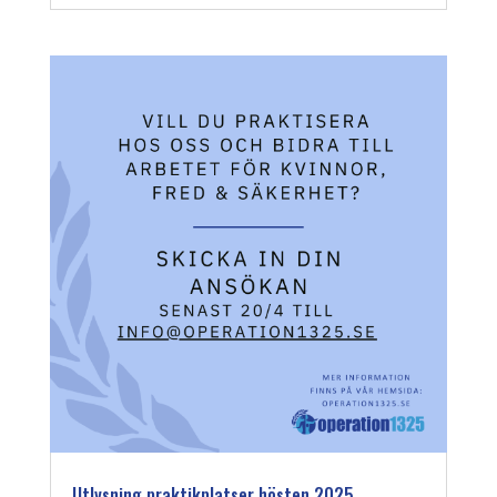
Utlysning praktikplatser hösten 2025