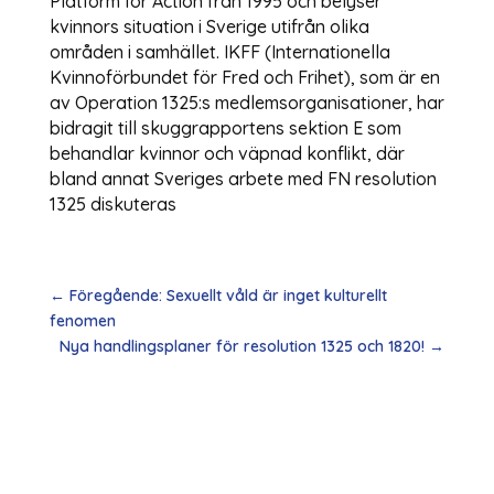
Platform for Action från 1995 och belyser
kvinnors situation i Sverige utifrån olika
områden i samhället. IKFF (Internationella
Kvinnoförbundet för Fred och Frihet), som är en
av Operation 1325:s medlemsorganisationer, har
bidragit till skuggrapportens sektion E som
behandlar kvinnor och väpnad konflikt, där
bland annat Sveriges arbete med FN resolution
1325 diskuteras
←
Föregående: Sexuellt våld är inget kulturellt
fenomen
Nya handlingsplaner för resolution 1325 och 1820!
→