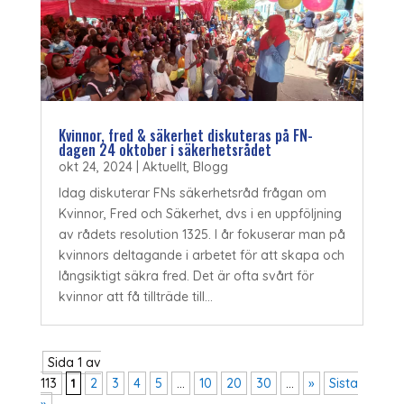
Kvinnor, fred & säkerhet diskuteras på FN-
dagen 24 oktober i säkerhetsrådet
okt 24, 2024
|
Aktuellt
,
Blogg
Idag diskuterar FNs säkerhetsråd frågan om
Kvinnor, Fred och Säkerhet, dvs i en uppföljning
av rådets resolution 1325. I år fokuserar man på
kvinnors deltagande i arbetet för att skapa och
långsiktigt säkra fred. Det är ofta svårt för
kvinnor att få tillträde till...
Sida 1 av
113
1
2
3
4
5
...
10
20
30
...
»
Sista