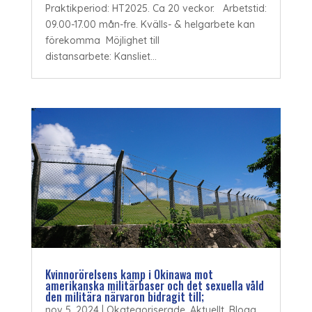
Praktikperiod: HT2025. Ca 20 veckor. Arbetstid:
09.00-17.00 mån-fre. Kvälls- & helgarbete kan
förekomma Möjlighet till
distansarbete: Kansliet...
Kvinnorörelsens kamp i Okinawa mot
amerikanska militärbaser och det sexuella våld
den militära närvaron bidragit till;
nov 5, 2024
|
Okategoriserade
,
Aktuellt
,
Blogg