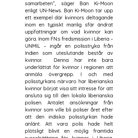
samarbeten”, säger Ban Ki-Moon
enligt UN-News.
Ban Ki-Moon tar upp
ett exempel där kvinnors deltagande
inom en typiskt manlig sfär ändrat
uppfattningar om vad kvinnor kan
göra. Inom FN:s fredsmission i Liberia –
UNMIL – ingår en polisstryka från
Indien som uteslutande består av
kvinnor. Denna har inte bara
underlättat för kvinnor i regionen att
anmäla övergrepp. I och med
polisstyrkans närvaro har liberianska
kvinnor börjat visa sitt intresse för att
ansluta sig till den lokala liberianska
polisen. Antalet ansökningar från
kvinnor som ville bli poliser året efter
att den indiska polisstyrkan hade
anlänt. Att vara polis hade helt
plötsligt blivit en möjlig framtida
sysselsättning för kvinnor i Liberia.