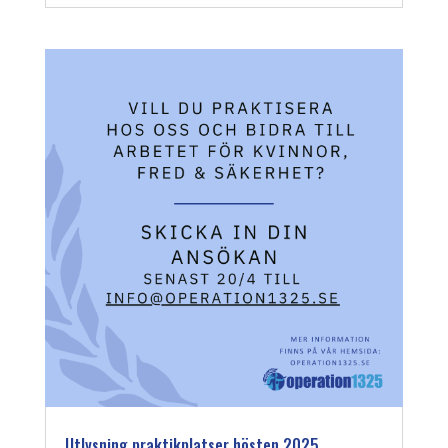
Utlysning praktikplatser hösten 2025