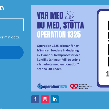
EV
ar min data.