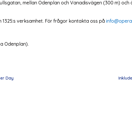
lsgatan, mellan Odenplan och Vanadisvägen (300 m) och öppn
ion 1325:s verksamhet. För frågor kontakta oss på
info@opera
ana Odenplan).
eer Day
Inklud