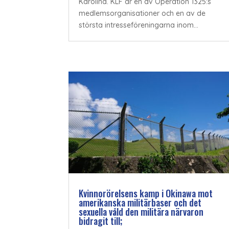
Karolina. KLF är en av Operation 1325:s
medlemsorganisationer och en av de
största intresseföreningarna inom...
Kvinnorörelsens kamp i Okinawa mot
amerikanska militärbaser och det
sexuella våld den militära närvaron
bidragit till;