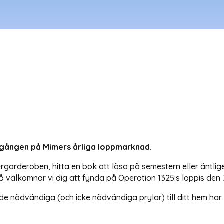
a gången på Mimers årliga loppmarknad.
ergarderoben, hitta en bok att läsa på semestern eller äntl
 Då välkomnar vi dig att fynda på Operation 1325:s loppis den
de nödvändiga (och icke nödvändiga prylar) till ditt hem ha