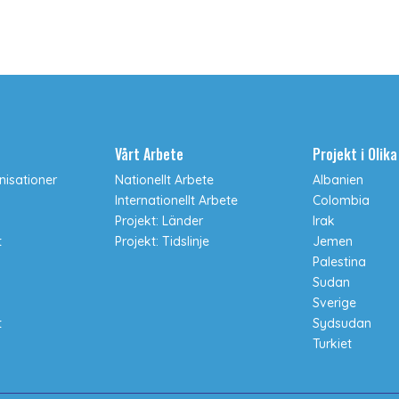
Vårt Arbete
Projekt i Olik
isationer
Nationellt Arbete
Albanien
Internationellt Arbete
Colombia
Projekt: Länder
Irak
t
Projekt: Tidslinje
Jemen
Palestina
Sudan
Sverige
t
Sydsudan
Turkiet