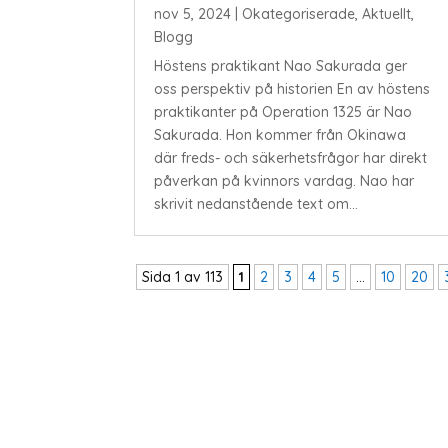
nov 5, 2024
|
Okategoriserade
,
Aktuellt
,
Blogg
Höstens praktikant Nao Sakurada ger
oss perspektiv på historien En av höstens
praktikanter på Operation 1325 är Nao
Sakurada. Hon kommer från Okinawa
där freds- och säkerhetsfrågor har direkt
påverkan på kvinnors vardag. Nao har
skrivit nedanstående text om...
Sida 1 av 113
1
2
3
4
5
...
10
20