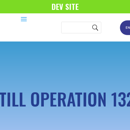
DEV SITE
E
ILL OPERATION 13