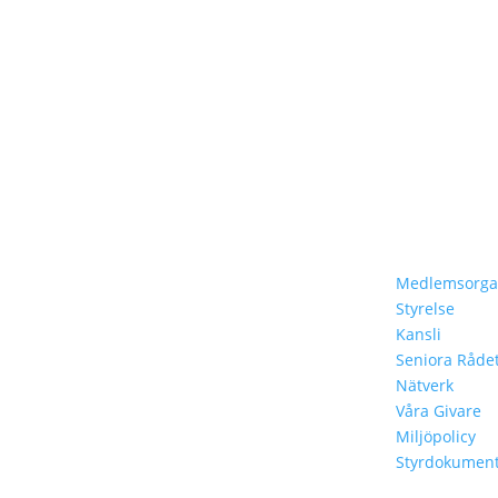
Hem
Om Oss
Om Oss
Medlemsorgan
Styrelse
Vårt Arbete
Kansli
Lär Dig Mer
Seniora Råde
Vår Historia
Nätverk
Resolution 1325
Våra Givare
Miljöpolicy
Styrdokumen