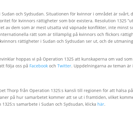
i Sudan och Sydsudan. Situationen för kvinnor i området är svårt, 
ritet för kvinnors rättigheter som bör existera. Resolution 1325 ”ut
talet av dem som är mest utsatta vid väpnade konflikter, inte minst 
n internationella rätt som är tillämplig på kvinnors och flickors rä
 kvinnors rättigheter i Sudan och Sydsudan ser ut, och de utmaning
ynvinklar hoppas vi på Operation 1325 att kunskaperna om vad som 
tt följa oss på
Facebook
och
Twitter
. Uppdelningarna av teman är
t Thorp från Operation 1325:s kansli till regionen för att hälsa på
er på hur samarbetet kommer att se ut i framtiden, vilket kommer 
n 1325:s samarbete i Sudan och Sydsudan, klicka
här
.