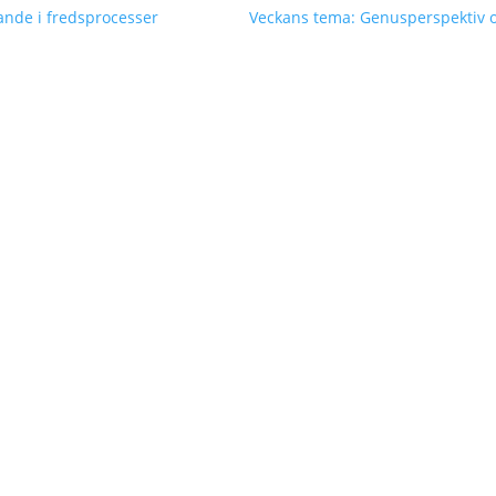
ande i fredsprocesser
Veckans tema: Genusperspektiv o
hl har skrivit en text om Kvinnor, Fred och Säkerhet för Kvinnli
dlemsorganisationer och en av de största intresseföreningarna ino