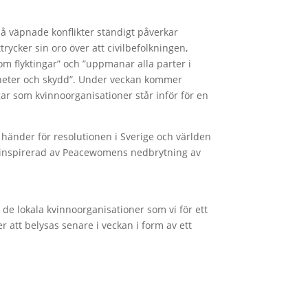
då väpnade konflikter ständigt påverkar
trycker sin oro över att civilbefolkningen,
som flyktingar” och ”uppmanar alla parter i
ttigheter och skydd”. Under veckan kommer
ar som kvinnoorganisationer står inför för en
händer för resolutionen i Sverige och världen
 inspirerad av Peacewomens nedbrytning av
 de lokala kvinnoorganisationer som vi för ett
att belysas senare i veckan i form av ett