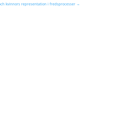
ch kvinnors representation i fredsprocesser
→
ga Läkares Förenings (KLF) medlemstidning
m...