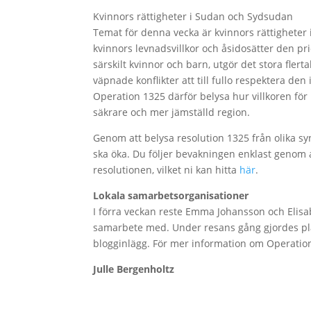
Kvinnors rättigheter i Sudan och Sydsudan
Temat för denna vecka är kvinnors rättigheter 
kvinnors levnadsvillkor och åsidosätter den prio
särskilt kvinnor och barn, utgör det stora fler
väpnade konflikter att till fullo respektera de
Operation 1325 därför belysa hur villkoren för
säkrare och mer jämställd region.
Genom att belysa resolution 1325 från olika s
ska öka. Du följer bevakningen enklast genom a
resolutionen, vilket ni kan hitta
här
.
Lokala samarbetsorganisationer
I förra veckan reste Emma Johansson och Elisabe
samarbete med. Under resans gång gjordes plan
blogginlägg. För mer information om Operatio
Julle Bergenholtz