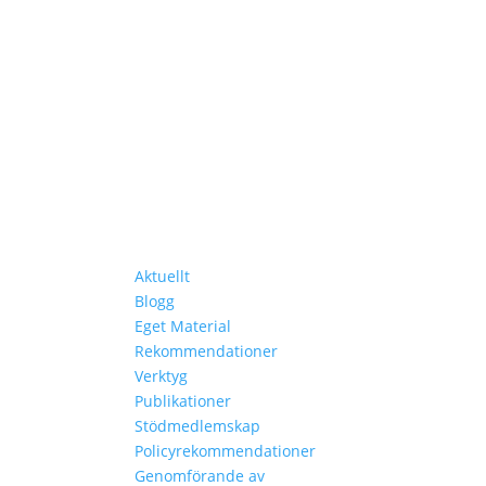
ka Länder
Lär Dig Mer
Aktuellt
Blogg
Eget Material
Rekommendationer
Verktyg
Publikationer
Stödmedlemskap
Policyrekommendationer
Genomförande av