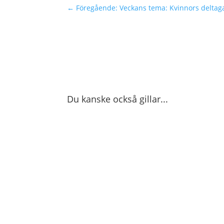
←
Föregående: Veckans tema: Kvinnors deltag
Du kanske också gillar...
Operation 1325:s ordförande Maria Sommarda
Karolina. KLF är en av Operation 1325:s me