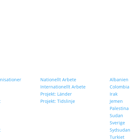
Vårt Arbete
Projekt i Oli
isationer
Nationellt Arbete
Albanien
Internationellt Arbete
Colombia
Projekt: Länder
Irak
t
Projekt: Tidslinje
Jemen
Palestina
Sudan
Sverige
t
Sydsudan
Turkiet