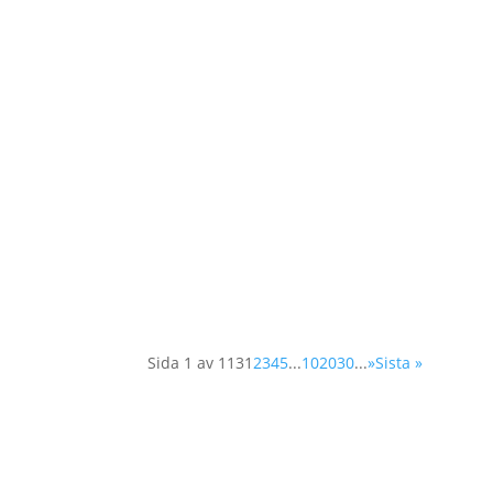
Idag diskuterar FNs säkerhetsråd frågan om 
deltagande i arbetet för att skapa och långsikt
Sida 1 av 113
1
2
3
4
5
...
10
20
30
...
»
Sista »