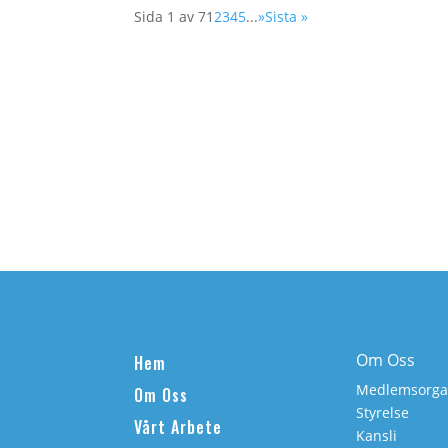
Sida 1 av 7
1
2
3
4
5
...
»
Sista »
Om Oss
Hem
Medlemsorgan
Om Oss
Styrelse
Vårt Arbete
Kansli