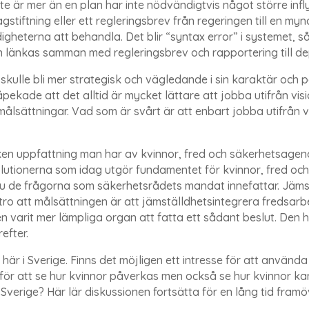
 är mer än en plan har inte nödvändigtvis något större inf
stiftning eller ett regleringsbrev från regeringen till en m
igheterna att behandla. Det blir “syntax error” i systemet, 
n länkas samman med regleringsbrev och rapportering till 
n skulle bli mer strategisk och vägledande i sin karaktär oc
ade att det alltid är mycket lättare att jobba utifrån vision
 målsättningar. Vad som är svårt är att enbart jobba utifrå
ken uppfattning man har av kvinnor, fred och säkerhetsagenda
olutionerna som idag utgör fundamentet för kvinnor, fred oc
 är ju de frågorna som säkerhetsrådets mandat innefattar. Jä
tt tro att målsättningen är att jämställdhetsintegrera fredsar
 varit mer lämpliga organ att fatta ett sådant beslut. Den 
refter.
 här i Sverige. Finns det möjligen ett intresse för att använd
 för att se hur kvinnor påverkas men också se hur kvinnor k
 Sverige? Här lär diskussionen fortsätta för en lång tid fram