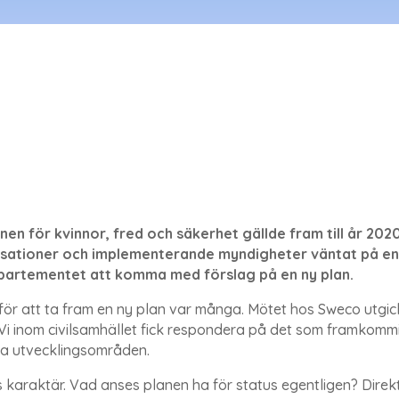
en för kvinnor, fred och säkerhet gällde fram till år 202
isationer och implementerande myndigheter väntat på en 
epartementet att komma med förslag på en ny plan.
r att ta fram en ny plan var många. Mötet hos Sweco utgic
i inom civilsamhället fick respondera på det som framkommit.
ma utvecklingsområden.
karaktär. Vad anses planen ha för status egentligen? Direkt