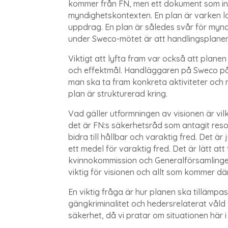
kommer från FN, men ett dokument som inte
myndighetskontexten. En plan är varken lag
uppdrag. En plan är således svår för mynd
under Sweco-mötet är att handlingsplane
Viktigt att lyfta fram var också att plane
och effektmål. Handläggaren på Sweco påpek
man ska ta fram konkreta aktiviteter och
plan är strukturerad kring.
Vad gäller utformningen av visionen är vil
det är FN:s säkerhetsråd som antagit res
bidra till hållbar och varaktig fred. Det
ett medel för varaktig fred. Det är lätt a
kvinnokommission och Generalförsamlingen
viktig för visionen och allt som kommer dä
En viktig fråga är hur planen ska tillämpas
gängkriminalitet och hedersrelaterat våld
säkerhet, då vi pratar om situationen här i