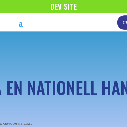
DEV SITE
E
A EN NATIONELL HA