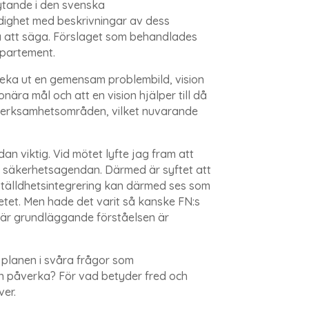
lytande i den svenska
yndighet med beskrivningar av dess
så att säga. Förslaget som behandlades
departement.
h peka ut en gemensam problembild, vision
ära mål och att en vision hjälper till då
n verksamhetsområden, vilket nuvarande
n viktig. Vid mötet lyfte jag fram att
h säkerhetsagendan. Därmed är syftet att
mställdhetsintegrering kan därmed ses som
betet. Men hade det varit så kanske FN:s
här grundläggande förståelsen är
a planen i svåra frågor som
an påverka? För vad betyder fred och
över.