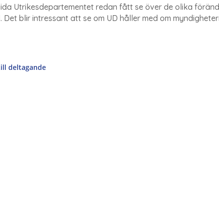
ida Utrikesdepartementet redan fått se över de olika förändr
ll. Det blir intressant att se om UD håller med om myndighetern
ill deltagande