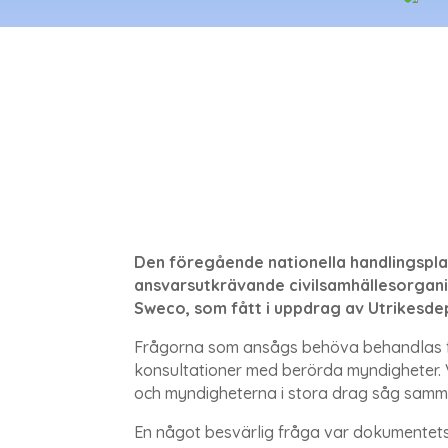
Den föregående nationella handlingsplan
ansvarsutkrävande civilsamhällesorgan
Sweco, som fått i uppdrag av Utrikesd
Frågorna som ansågs behöva behandlas fö
konsultationer med berörda myndigheter. V
och myndigheterna i stora drag såg sam
En något besvärlig fråga var dokumentets 