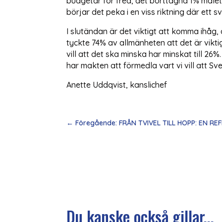
budgetar för fred, det borttagna 1% måle
börjar det peka i en viss riktning där ett 
I slutändan är det viktigt att komma ihåg, 
tyckte 74% av allmänheten att det är viktig
vill att det ska minska har minskat till 
har makten att förmedla vart vi vill att Sv
Anette Uddqvist, kanslichef
←
Föregående: FRÅN TVIVEL TILL HOPP: EN R
Du kanske också gillar...