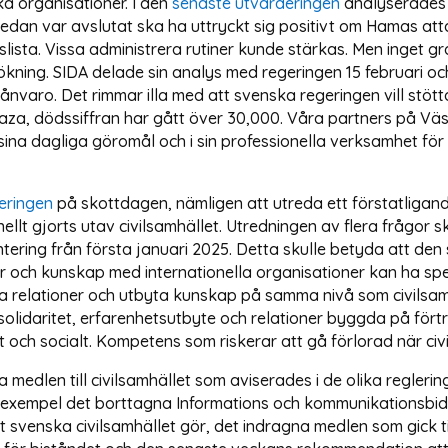
a organisationer. I den
senaste utvärderingen
analyserades 
 redan var avslutat ska ha uttryckt sig positivt om Hamas at
slista. Vissa administrera rutiner kunde stärkas. Men inget 
sökning. SIDA delade sin analys med regeringen 15 februari o
nvaro. Det rimmar illa med att svenska regeringen vill stött
i Gaza, dödssiffran har gått över 30,000. Våra partners på 
ina dagliga göromål och i sin professionella verksamhet för
eringen
på skottdagen, nämligen att utreda ett förstatligan
ellt gjorts utav civilsamhället. Utredningen av flera frågor
ing från första januari 2025. Detta skulle betyda att de
r och kunskap med internationella organisationer kan ha spela
 relationer och utbyta kunskap på samma nivå som civilsamh
lidaritet, erfarenhetsutbyte och relationer byggda på förtro
och socialt. Kompetens som riskerar att gå förlorad när ci
dlen till civilsamhället som aviserades i de olika reglering
ll exempel det borttagna Informations och kommunikationsbi
 svenska civilsamhället gör, det indragna medlen som gick t