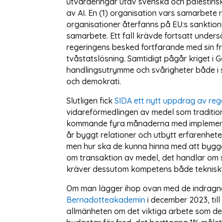
utvärderingar utav svenska och palestinsk
av AI. En (1) organisation vars samarbete
organisationer återfanns på EU:s sanktion
samarbete. Ett fall krävde fortsatt under
regeringens besked fortfarande med sin frå
tvåstatslösning. Samtidigt pågår kriget 
handlingsutrymme och svårigheter både i s
och demokrati.
Slutligen fick
SIDA ett nytt uppdrag av reg
vidareförmedlingen av medel som tradition
kommande fyra månaderna med implementer
år byggt relationer och utbytt erfarenhete
men hur ska de kunna hinna med att bygga
om transaktion av medel, det handlar om so
kräver dessutom kompetens både tekniskt 
Om man lägger ihop ovan med de indragna me
Bernadotteakademin
i december 2023, ti
allmänheten om det viktiga arbete som det