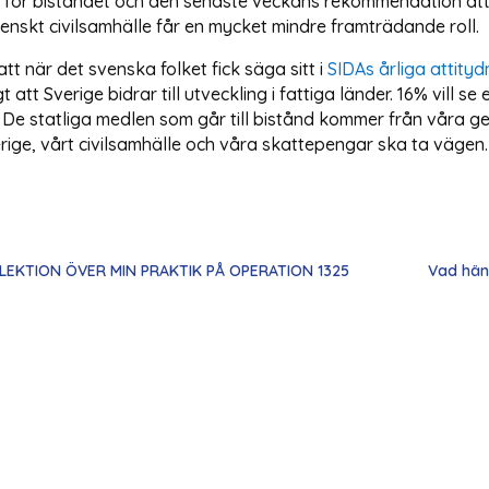
t för biståndet och den senaste veckans rekommendation at
svenskt civilsamhälle får en mycket mindre framträdande roll.
att när det svenska folket fick säga sitt i
SIDAs årliga attity
t att Sverige bidrar till utveckling i fattiga länder. 16% vill
26%. De statliga medlen som går till bistånd kommer från vår
erige, vårt civilsamhälle och våra skattepengar ska ta vägen. 
EFLEKTION ÖVER MIN PRAKTIK PÅ OPERATION 1325
Vad händ