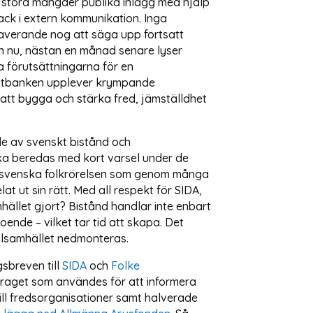
stora mängder publika inlägg med hjälp
tack i extern kommunikation. Inga
graverande nog att säga upp fortsatt
ch nu, nästan en månad senare lyser
a förutsättningarna för en
Västbanken upplever krympande
 att bygga och stärka fred, jämställdhet
de av svenskt bistånd och
 ska beredas med kort varsel under de
n svenska folkrörelsen som genom många
t ut sin rätt. Med all respekt för SIDA,
ället gjort? Bistånd handlar inte enbart
ende – vilket tar tid att skapa. Det
vilsamhället nedmonteras.
sbreven till
SIDA
och
Folke
draget som användes för att informera
ill fredsorganisationer samt halverade