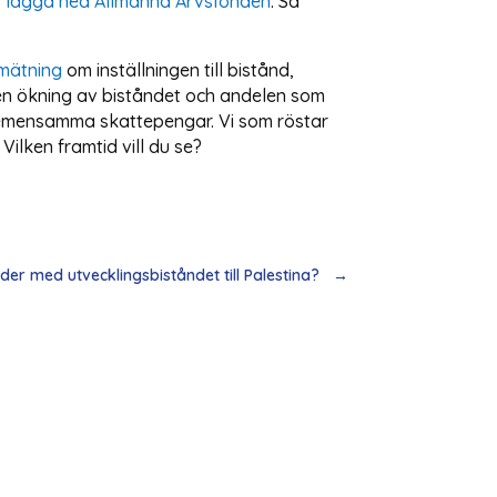
t
lägga ned Allmänna Arvsfonden
. Så
dmätning
om inställningen till bistånd,
 se en ökning av biståndet och andelen som
a gemensamma skattepengar. Vi som röstar
Vilken framtid vill du se?
er med utvecklingsbiståndet till Palestina?
→