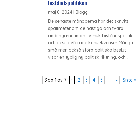
biståndspolitiken
maj 8, 2024
|
Blogg
De senaste månaderna har det skrivits
spaltmeter om de hastiga och tvära
ändringarna inom svensk biståndspolitik
och dess befarade konsekvenser. Många
små men också stora politiska beslut
visar en tydlig ny politisk riktning, och...
Sida 1 av 7
1
2
3
4
5
...
»
Sista »