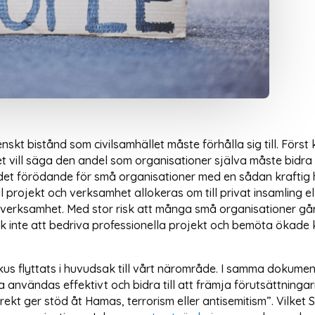
enskt bistånd som civilsamhället måste förhålla sig till. För
t vill säga den andel som organisationer själva måste bidra 
 det förödande för små organisationer med en sådan kraftig h
l projekt och verksamhet allokeras om till privat insamling el
verksamhet. Med stor risk att många små organisationer går u
ock inte att bedriva professionella projekt och bemöta ökade
us flyttats i huvudsak till vårt närområde. I samma dokumen
 användas effektivt och bidra till att främja förutsättninga
ekt ger stöd åt Hamas, terrorism eller antisemitism”. Vilket S