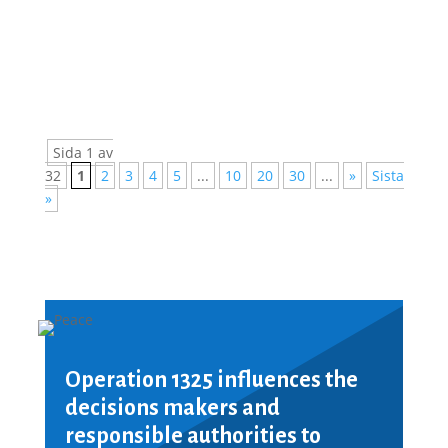
Vienna. The Supplementary Human Dimension
Meeting was organised by the OSCE Office for
Democratic...
Sida 1 av
32
1
2
3
4
5
...
10
20
30
...
»
Sista
»
Operation 1325 influences the
decisions makers and
responsible authorities to