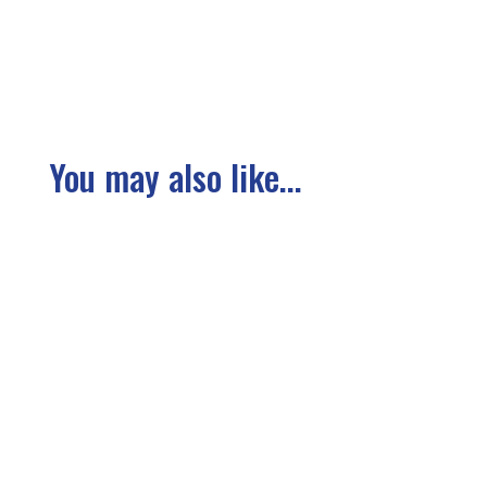
You may also like...
Nao Sakurada gives us perspective on the
history Nao Sakurada, intern att Operation