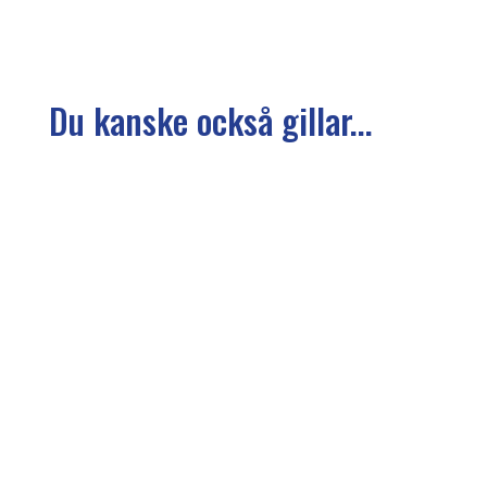
Du kanske också gillar...
Höstens praktikant Nao Sakurada ger oss
perspektiv på historien En av höstens
praktikanter på Operation 1325 är Nao
Sakurada. Hon kommer från Okinawa där
freds- och säkerhetsfrågor har direkt påverkan