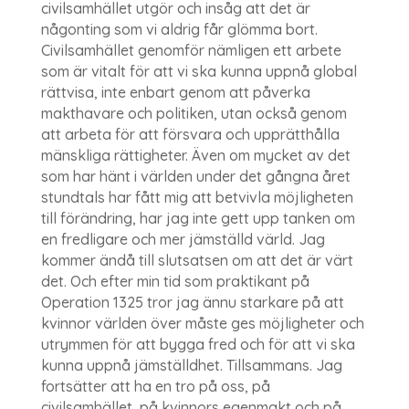
civilsamhället utgör och insåg att det är
någonting som vi aldrig får glömma bort.
Civilsamhället genomför nämligen ett arbete
som är vitalt för att vi ska kunna uppnå global
rättvisa, inte enbart genom att påverka
makthavare och politiken, utan också genom
att arbeta för att försvara och upprätthålla
mänskliga rättigheter. Även om mycket av det
som har hänt i världen under det gångna året
stundtals har fått mig att betvivla möjligheten
till förändring, har jag inte gett upp tanken om
en fredligare och mer jämställd värld. Jag
kommer ändå till slutsatsen om att det är värt
det. Och efter min tid som praktikant på
Operation 1325 tror jag ännu starkare på att
kvinnor världen över måste ges möjligheter och
utrymmen för att bygga fred och för att vi ska
kunna uppnå jämställdhet. Tillsammans. Jag
fortsätter att ha en tro på oss, på
civilsamhället, på kvinnors egenmakt och på