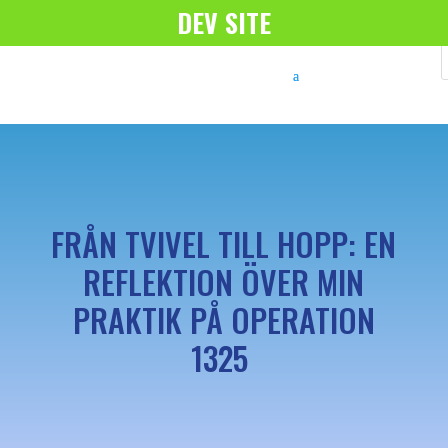
DEV SITE
FRÅN TVIVEL TILL HOPP: EN
REFLEKTION ÖVER MIN
PRAKTIK PÅ OPERATION
1325