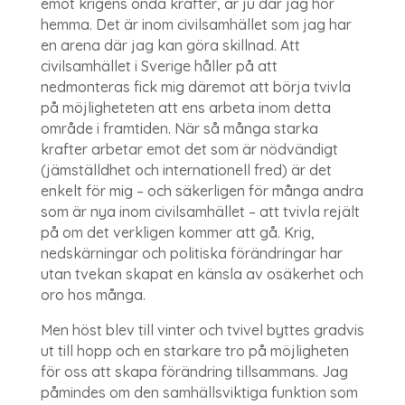
emot krigens onda krafter, är ju där jag hör
hemma. Det är inom civilsamhället som jag har
en arena där jag kan göra skillnad. Att
civilsamhället i Sverige håller på att
nedmonteras fick mig däremot att börja tvivla
på möjligheteten att ens arbeta inom detta
område i framtiden. När så många starka
krafter arbetar emot det som är nödvändigt
(jämställdhet och internationell fred) är det
enkelt för mig – och säkerligen för många andra
som är nya inom civilsamhället – att tvivla rejält
på om det verkligen kommer att gå. Krig,
nedskärningar och politiska förändringar har
utan tvekan skapat en känsla av osäkerhet och
oro hos många.
Men höst blev till vinter och tvivel byttes gradvis
ut till hopp och en starkare tro på möjligheten
för oss att skapa förändring tillsammans. Jag
påmindes om den samhällsviktiga funktion som