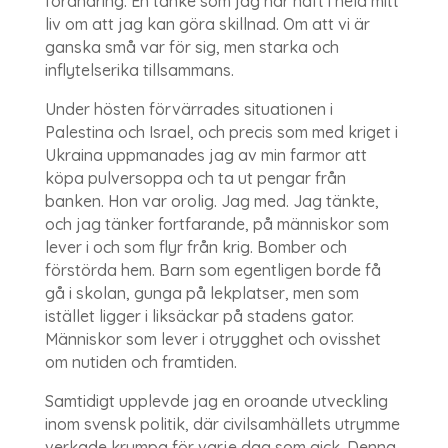
förändring. En tanke som jag har haft i hela mitt
liv om att jag kan göra skillnad. Om att vi är
ganska små var för sig, men starka och
inflytelserika tillsammans.
Under hösten förvärrades situationen i
Palestina och Israel, och precis som med kriget i
Ukraina uppmanades jag av min farmor att
köpa pulversoppa och ta ut pengar från
banken. Hon var orolig. Jag med. Jag tänkte,
och jag tänker fortfarande, på människor som
lever i och som flyr från krig. Bomber och
förstörda hem. Barn som egentligen borde få
gå i skolan, gunga på lekplatser, men som
istället ligger i liksäckar på stadens gator.
Människor som lever i otrygghet och ovisshet
om nutiden och framtiden.
Samtidigt upplevde jag en oroande utveckling
inom svensk politik, där civilsamhällets utrymme
verkade krympa för varje dag som gick. Denna