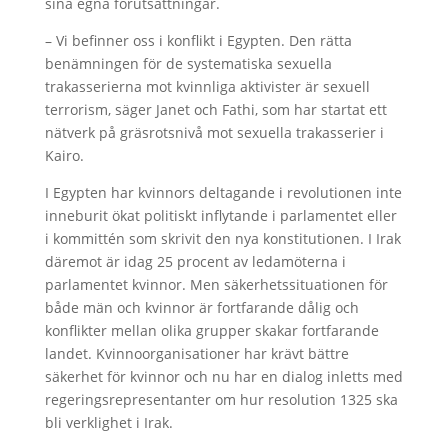
sina egna förutsättningar.
– Vi befinner oss i konflikt i Egypten. Den rätta
benämningen för de systematiska sexuella
trakasserierna mot kvinnliga aktivister är sexuell
terrorism, säger Janet och Fathi, som har startat ett
nätverk på gräsrotsnivå mot sexuella trakasserier i
Kairo.
I Egypten har kvinnors deltagande i revolutionen inte
inneburit ökat politiskt inflytande i parlamentet eller
i kommittén som skrivit den nya konstitutionen. I Irak
däremot är idag 25 procent av ledamöterna i
parlamentet kvinnor. Men säkerhetssituationen för
både män och kvinnor är fortfarande dålig och
konflikter mellan olika grupper skakar fortfarande
landet. Kvinnoorganisationer har krävt bättre
säkerhet för kvinnor och nu har en dialog inletts med
regeringsrepresentanter om hur resolution 1325 ska
bli verklighet i Irak.