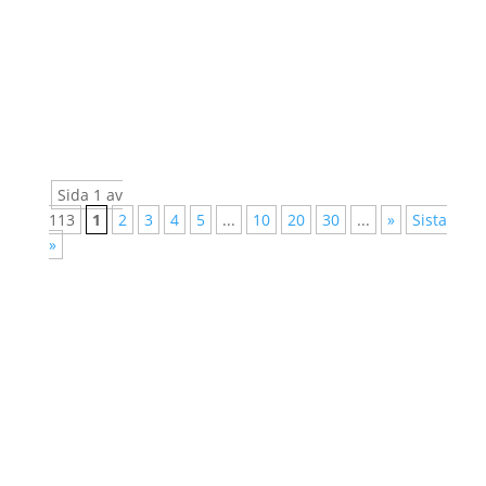
Kvinnor, Fred och Säkerhet, dvs i en
uppföljning av rådets resolution 1325. I år
fokuserar man på kvinnors deltagande i
arbetet för att skapa och långsiktigt säkra fred.
Det är ofta svårt för kvinnor att få tillträde till...
Sida 1 av
113
1
2
3
4
5
...
10
20
30
...
»
Sista
»