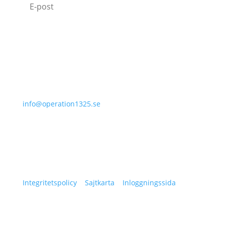
Jag godkänner hur Operation 1325 behandlar
min data.
Läs vår Integritetspolicy.
Prenumerera
070-331 77 75
info@operation1325.se
Tegelviksgatan 40
116 41 Stockholm
Sweden
Integritetspolicy
|
Sajtkarta
|
Inloggningssida