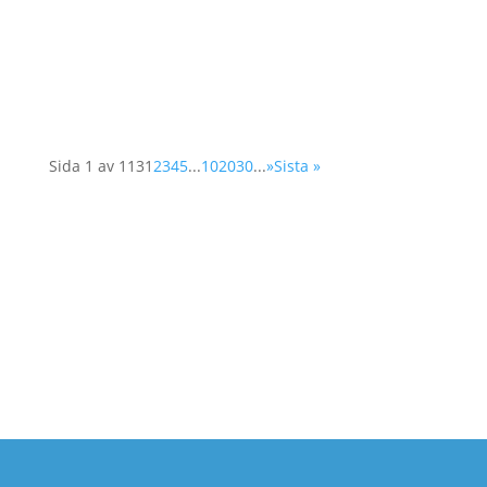
fokuserar man på kvinnors deltagande i
arbetet för att skapa och långsiktigt säkra fred.
Det är ofta svårt för kvinnor att få tillträde till...
Sida 1 av 113
1
2
3
4
5
...
10
20
30
...
»
Sista »